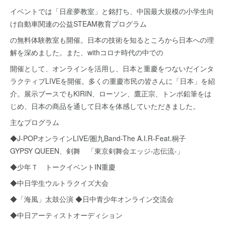
イベントでは「日産夢教室」と銘打ち、中国最大規模の小学生向
け自動車関連の公益STEAM教育プログラム
の無料体験教室も開催。日本の技術を知るところから日本への理
解を深めました。また、withコロナ時代の中での
開催として、オンラインを活用し、日本と重慶をつないだインタ
ラクティブLIVEを開催。多くの重慶市民の皆さんに「日本」を紹
介。展示ブースでもKIRIN、ローソン、鷹正宗、トンボ鉛筆をは
じめ、日本の商品を通して日本を体感していただきました。
主なプログラム
◆J-POPオンラインLIVE/圏九Band-The A.I.R-Feat.桐子
GYPSY QUEEN、剣舞 「東京剣舞会エッジ-志伝流-」
◆少年Ｔ トークイベントIN重慶
◆中日学生ウルトラクイズ大会
◆「海風」太鼓公演 ◆日中青少年オンライン交流会
◆中日アーティストオーディション