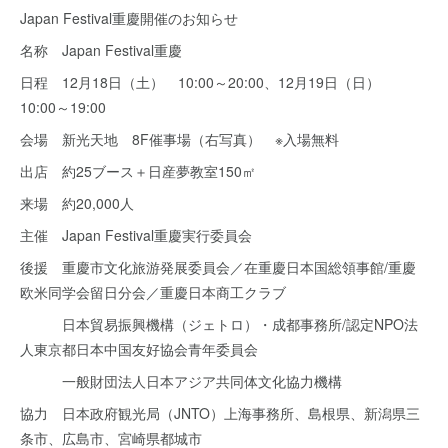
Japan Festival重慶開催のお知らせ
名称 Japan Festival重慶
日程 12月18日（土） 10:00～20:00、12月19日（日）
10:00～19:00
会場 新光天地 8F催事場（右写真） ※入場無料
出店 約25ブース＋日産夢教室150㎡
来場 約20,000人
主催 Japan Festival重慶実行委員会
後援 重慶市文化旅游発展委員会／在重慶日本国総領事館/重慶
欧米同学会留日分会／重慶日本商工クラブ
日本貿易振興機構（ジェトロ）・成都事務所/認定NPO法
人東京都日本中国友好協会青年委員会
一般財団法人日本アジア共同体文化協力機構
協力 日本政府観光局（JNTO）上海事務所、島根県、新潟県三
条市、広島市、宮崎県都城市